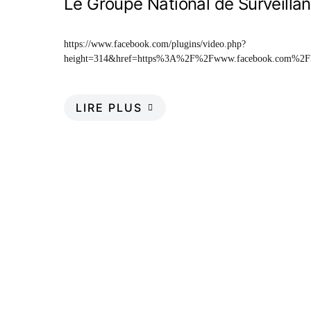
Le Groupe National de Surveilla
https://www.facebook.com/plugins/video.php?
height=314&href=https%3A%2F%2Fwww.facebook.com%2F
LIRE PLUS