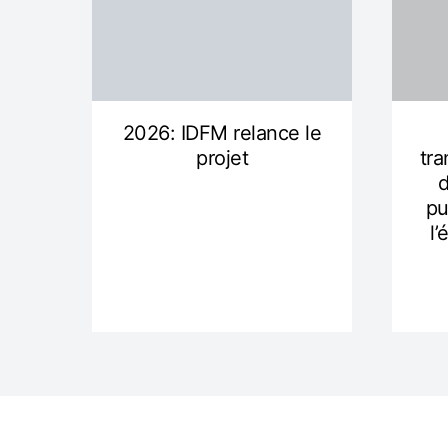
2026: IDFM relance le
projet
tra
d
pu
l’