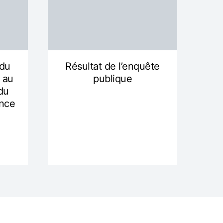
 du
Résultat de l’enquête
 au
publique
du
ance