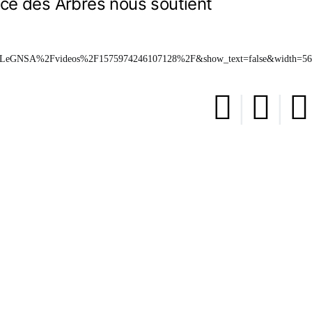
nce des Arbres nous soutient
LeGNSA%2Fvideos%2F1575974246107128%2F&show_text=false&width=5