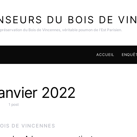
NSEURS DU BOIS DE VI
 préservation du Bois de Vincennes, véritable poumon de l'Est Parisien.
ACCUEIL
ENQUÊT
janvier 2022
1 post
OIS DE VINCENNES