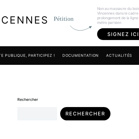
Non au massacre du boi
Vincennes dans le cadre
NCENNES
Pétition
prolongement de la ligne
métro parisien
SIGNEZ ICI
E PUBLIQUE, PARTICIPEZ !
DOCUMENTATION
ACTUALITÉS
Rechercher
RECHERCHER